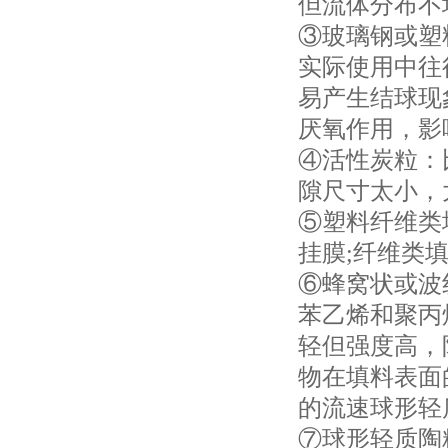
但流体分布不
③玻璃钢或塑
实际使用中往
易产生结球现
厌氧作用，影
④活性炭粒：
隙尺寸太小，
⑤塑料纤维类
挂膜;纤维类
⑥蜂窝状或波
苯乙烯和聚丙
轻但强度高，
物在填料表面
的流速球形轻
⑦球形轻质陶