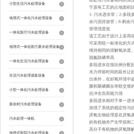
在处理污水量相同的情
小型生活污水处理设备
于原有工艺的占地面积
1- 污水进水管；2-多
地埋式一体化污水处理设备
余污泥排放管；8-剩余污泥
管理强度低
一体化医疗污水处理设备
该工艺由于设计上采用
可采用统一标准化的方
地埋式一体化医疗废水处理设备
维持相同的溶解氧浓度
脱氮除磷率高
一体化生活污水处理设备
多段进水在按比例分配
水力停留时间的延长让
生活污水处理成套设备
出体外，在好氧环境中
菌和聚磷菌在串联交替
小型一体化污水处理设备
抗冲击负荷能力强
多段进水相对于单一进
新农村污水处理设备
加强了系统的稳定性与
厌氧生物处理是在厌氧
污水处理一体机
的有机物并产生甲烷和
高分子有机物的厌氧降解
地埋式医院污水处理设备