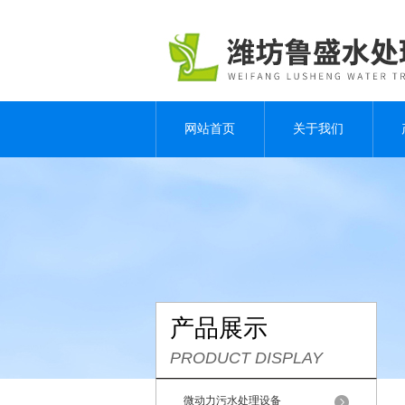
网站首页
关于我们
产品展示
PRODUCT DISPLAY
微动力污水处理设备