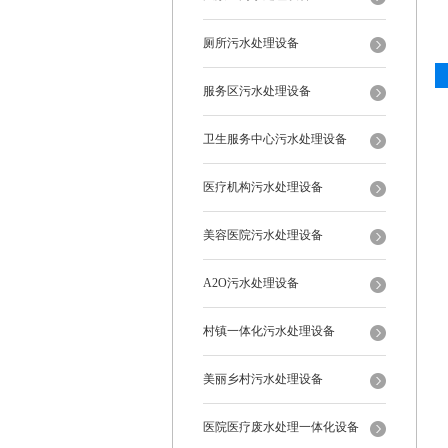
厕所污水处理设备
服务区污水处理设备
卫生服务中心污水处理设备
医疗机构污水处理设备
美容医院污水处理设备
A2O污水处理设备
村镇一体化污水处理设备
美丽乡村污水处理设备
医院医疗废水处理一体化设备