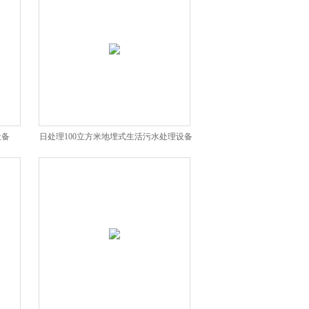
设备
日处理100立方米地埋式生活污水处理设备