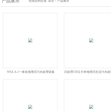
产品展示
您现在的位置:
首页
>
产品展示
WSZ-A-1一体化地埋式污水处理设备
日处理150立方米地埋式生活污水处