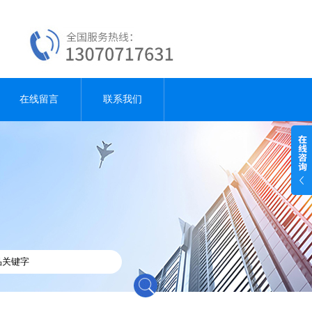
在线留言
联系我们