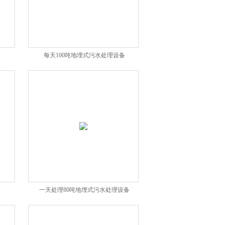
每天100吨地埋式污水处理设备
一天处理80吨地埋式污水处理设备