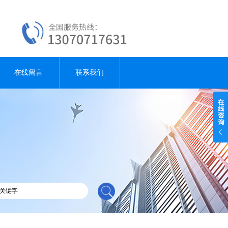
在线留言
联系我们