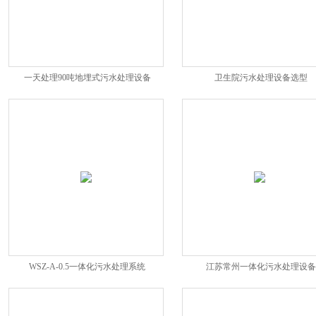
一天处理90吨地埋式污水处理设备
卫生院污水处理设备选型
WSZ-A-0.5一体化污水处理系统
江苏常州一体化污水处理设备