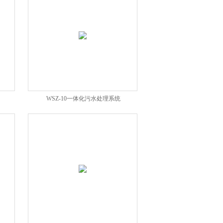
WSZ-10一体化污水处理系统