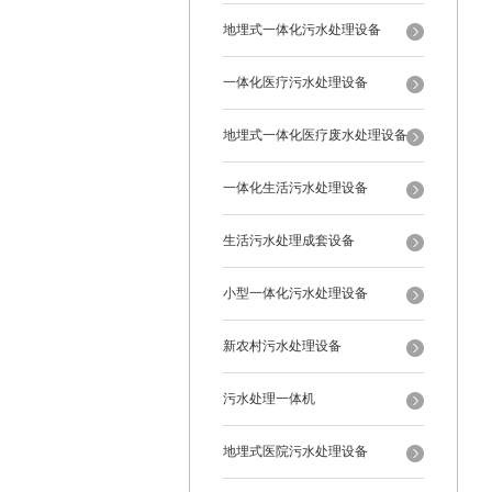
地埋式一体化污水处理设备
一体化医疗污水处理设备
地埋式一体化医疗废水处理设备
一体化生活污水处理设备
生活污水处理成套设备
小型一体化污水处理设备
新农村污水处理设备
污水处理一体机
地埋式医院污水处理设备