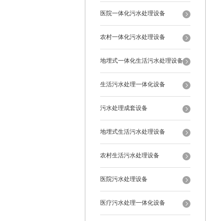
医院一体化污水处理设备
农村一体化污水处理设备
地埋式一体化生活污水处理设备
生活污水处理一体化设备
污水处理成套设备
地埋式生活污水处理设备
农村生活污水处理设备
医院污水处理设备
医疗污水处理一体化设备