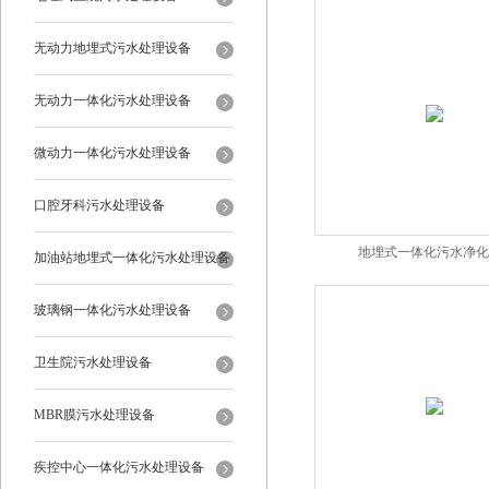
无动力地埋式污水处理设备
无动力一体化污水处理设备
微动力一体化污水处理设备
口腔牙科污水处理设备
地埋式一体化污水净化
加油站地埋式一体化污水处理设备
玻璃钢一体化污水处理设备
卫生院污水处理设备
MBR膜污水处理设备
疾控中心一体化污水处理设备