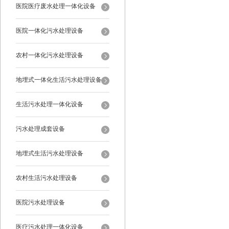
医院医疗废水处理一体化设备
医院一体化污水处理设备
农村一体化污水处理设备
地埋式一体化生活污水处理设备
生活污水处理一体化设备
污水处理成套设备
地埋式生活污水处理设备
农村生活污水处理设备
医院污水处理设备
医疗污水处理一体化设备