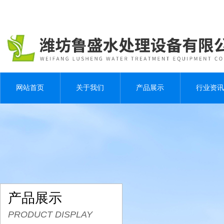
网站首页
关于我们
产品展示
行业资讯
产品展示
PRODUCT DISPLAY