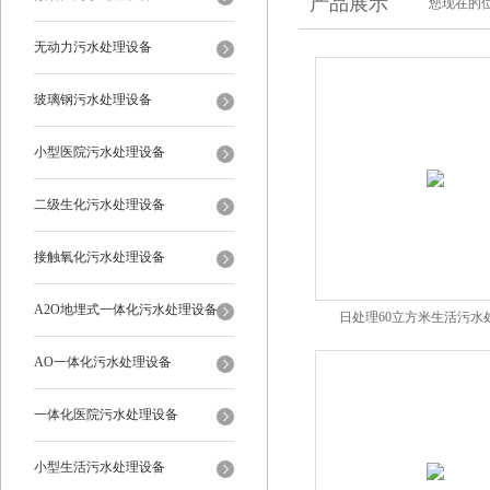
产品展示
您现在的位
无动力污水处理设备
玻璃钢污水处理设备
小型医院污水处理设备
二级生化污水处理设备
接触氧化污水处理设备
A2O地埋式一体化污水处理设备
日处理60立方米生活污水
AO一体化污水处理设备
一体化医院污水处理设备
小型生活污水处理设备