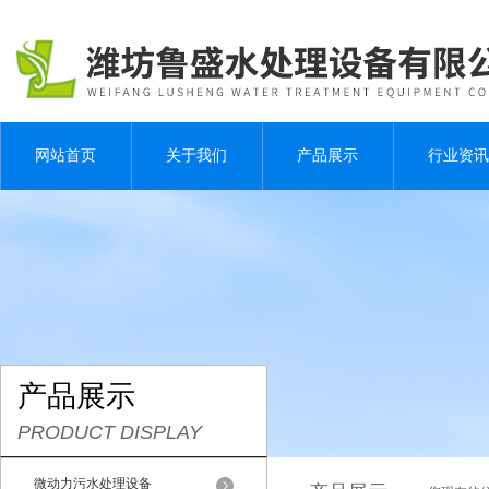
网站首页
关于我们
产品展示
行业资讯
产品展示
PRODUCT DISPLAY
微动力污水处理设备