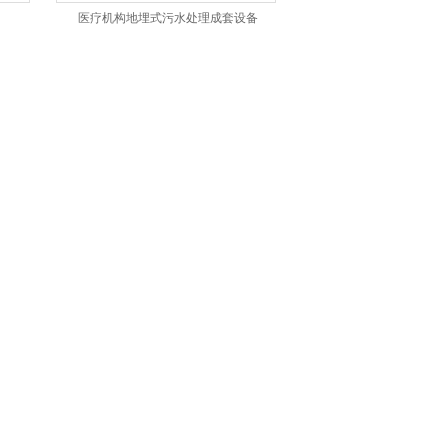
医疗机构地埋式污水处理成套设备