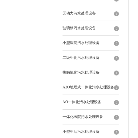
无动力污水处理设备
玻璃钢污水处理设备
小型医院污水处理设备
二级生化污水处理设备
接触氧化污水处理设备
A2O地埋式一体化污水处理设备
AO一体化污水处理设备
一体化医院污水处理设备
小型生活污水处理设备