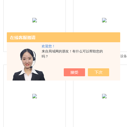
欢迎您！
来自局域网的朋友！有什么可以帮助您的
A2O工艺地埋式生活污水处理设备
日处理80吨生活污水处理设备
吗？