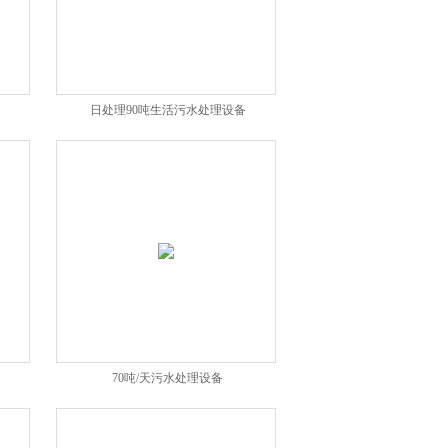
日处理90吨生活污水处理设备
70吨/天污水处理设备