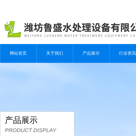
网站首页
关于我们
产品展示
行业资讯
产品展示
PRODUCT DISPLAY