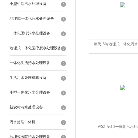
小型生活污水处理设备
地埋式一体化污水处理设备
一体化医疗污水处理设备
每天15吨地埋式一体化污
地埋式一体化医疗废水处理设备
一体化生活污水处理设备
生活污水处理成套设备
小型一体化污水处理设备
新农村污水处理设备
污水处理一体机
WSZ-AO-2一体化污水
地埋式医院污水处理设备