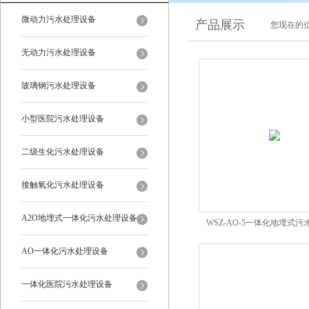
微动力污水处理设备
产品展示
您现在的位
无动力污水处理设备
玻璃钢污水处理设备
小型医院污水处理设备
二级生化污水处理设备
接触氧化污水处理设备
A2O地埋式一体化污水处理设备
WSZ-AO-5一体化地埋式
AO一体化污水处理设备
一体化医院污水处理设备