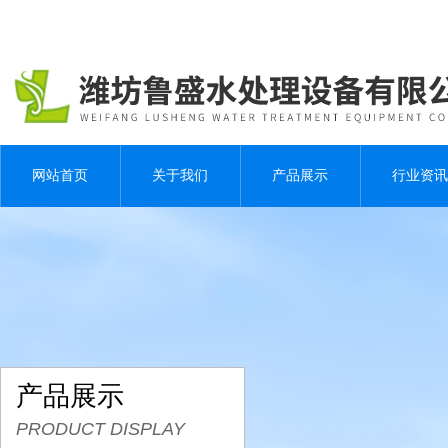
网站首页
关于我们
产品展示
行业资讯
产品展示
PRODUCT DISPLAY