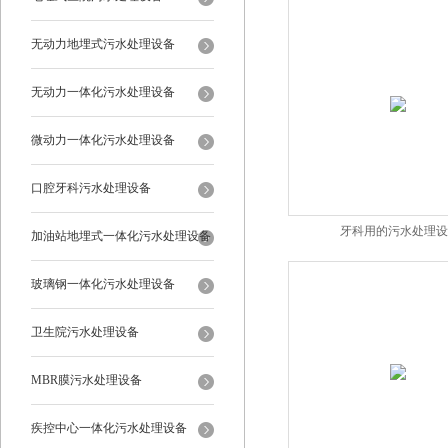
无动力地埋式污水处理设备
无动力一体化污水处理设备
微动力一体化污水处理设备
口腔牙科污水处理设备
牙科用的污水处理设
加油站地埋式一体化污水处理设备
玻璃钢一体化污水处理设备
卫生院污水处理设备
MBR膜污水处理设备
疾控中心一体化污水处理设备