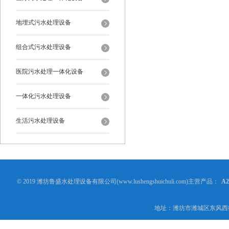
地埋式污水处理设备
组合式污水处理设备
医院污水处理一体化设备
一体化污水处理设备
生活污水处理设备
© 2019 潍坊鲁盛水处理设备有限公司(www.lushengshuichuli.com)主营产品：
A
地址：潍坊市潍城区东风西