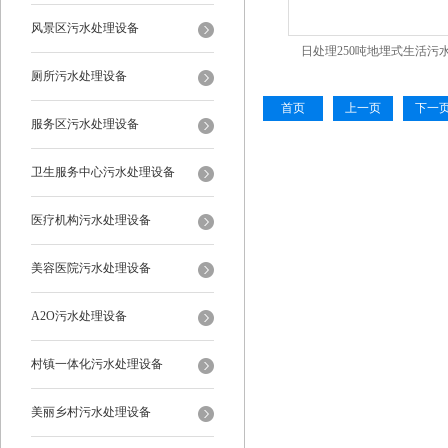
风景区污水处理设备
日处理250吨地埋式生活污
厕所污水处理设备
首页
上一页
下一
服务区污水处理设备
卫生服务中心污水处理设备
医疗机构污水处理设备
美容医院污水处理设备
A2O污水处理设备
村镇一体化污水处理设备
美丽乡村污水处理设备